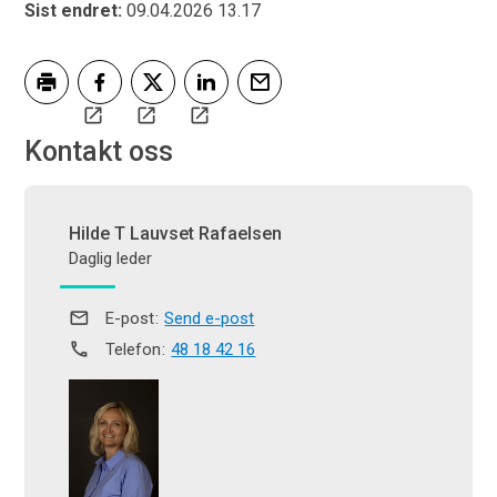
Sist endret
09.04.2026 13.17
Skriv ut
Del på Facebook
Del på Twitter
Del på LinkedIn
Tips en venn
Kontakt oss
Hilde T Lauvset Rafaelsen
Daglig leder
E-post
Send e-post
Telefon
48 18 42 16