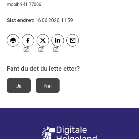
mobil: 941 77066
Sist endret
16.06.2026 11.59
Skriv ut
Del på Facebook
Del på Twitter
Del på LinkedIn
Tips en venn
Fant du det du lette etter?
Ja
Nei