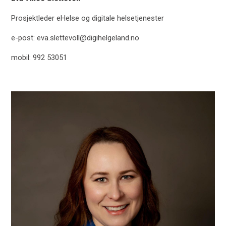
Prosjektleder eHelse og digitale helsetjenester
e-post: eva.slettevoll@digihelgeland.no
mobil: 992 53051