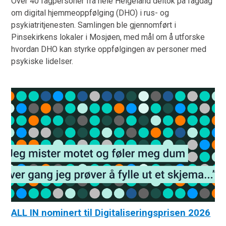
Over 40 fagpersoner fra hele Helgeland deltok på fagdag
om digital hjemmeoppfølging (DHO) i rus- og
psykiatritjenesten. Samlingen ble gjennomført i
Pinsekirkens lokaler i Mosjøen, med mål om å utforske
hvordan DHO kan styrke oppfølgingen av personer med
psykiske lidelser.
ALL IN nominert til Digitaliseringsprisen 2026