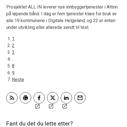
Prosjektet ALL IN leverer nye innbyggertjenester i Altinn
på løpende bånd. I dag er fem tjenester klare for bruk av
alle 19 kommunene i Digitale Helgeland, og 22 er enten
under utvikling eller allerede sendt til test.
1
2
3
...
8
9
Neste
Abonner på RSS
Skriv ut
Del på Facebook
Del på Twitter
Del på LinkedIn
Tips en venn
Fant du det du lette etter?